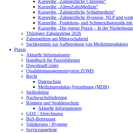
Kursreihe „Zahnärztliche Chirurgie“
Kursreihe „AltersZahnMedizin“
Kursreihe „Zahnärztliche Schlafmedizin“
Kursreihe „Zahnärztliche Hypnose, NLP und weite
Kursreihe „Funktions- und Schmerzdiagnostik mit
Kursreihe „Die eigene Praxis – In der Niederlass
Thüringer Zahnärztetag 2026
Zahnmedizin am Mittwochabend
Sachkenntnis zur Aufbereitung von Medizinprodukten
Praxis
Aktuelle Informationen
Handbuch für Praxisführung
DownloadCenter
Qualitätsmanagementsystem ZQMS
Recht
Datenschutz
Medizinprodukte-Verordnung (MDR)
Stellenbörse
Nachwuchsförderung
Röntgen und Strahlenschutz
Aktuelle Informationen
GOZ / Abrechnung
BuS-Betreuung
Validierung / Hygiene
Serviceangebote