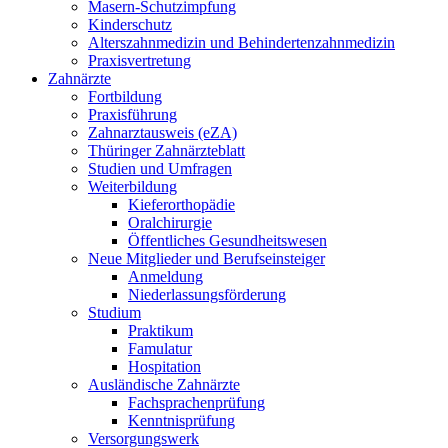
Masern-Schutzimpfung
Kinderschutz
Alterszahnmedizin und Behindertenzahnmedizin
Praxisvertretung
Zahnärzte
Fortbildung
Praxisführung
Zahnarztausweis (eZA)
Thüringer Zahnärzteblatt
Studien und Umfragen
Weiterbildung
Kieferorthopädie
Oralchirurgie
Öffentliches Gesundheitswesen
Neue Mitglieder und Berufseinsteiger
Anmeldung
Niederlassungsförderung
Studium
Praktikum
Famulatur
Hospitation
Ausländische Zahnärzte
Fachsprachenprüfung
Kenntnisprüfung
Versorgungswerk