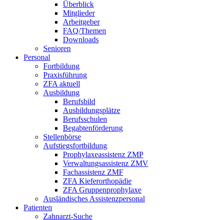
Überblick
Mitglieder
Arbeitgeber
FAQ/Themen
Downloads
Senioren
Personal
Fortbildung
Praxisführung
ZFA aktuell
Ausbildung
Berufsbild
Ausbildungsplätze
Berufsschulen
Begabtenförderung
Stellenbörse
Aufstiegsfortbildung
Prophylaxeassistenz ZMP
Verwaltungsassistenz ZMV
Fachassistenz ZMF
ZFA Kieferorthopädie
ZFA Gruppenprophylaxe
Ausländisches Assistenzpersonal
Patienten
Zahnarzt-Suche