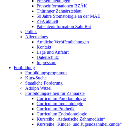
Pressemitteilungen
Presseinformationen BZÄK
Thüringer Zahnärzteblatt
50 Jahre Stomatologie an der MAE
ZFA aktuell
Patienteninformation ZahnRat
Politik
Allgemeines
Amtliche Veröffentlichungen
Kontakt
Lage und Anfahrt
Datenschutz
Impressum
Fortbildung
Fortbildungsprogramm
Kurs-Suche
Staatliche Förderung
Adolph Witzel
Fortbildungsreihen für Zahnärzte
Curriculum Parodontologie
Curriculum Implantologie
Curriculum Prothetik
Curriculum Endodontologie
Kursreihe „Ästhetische Zahnmedizin“
Kursreihe „Kinder- und Jugendzahnheilkunde“