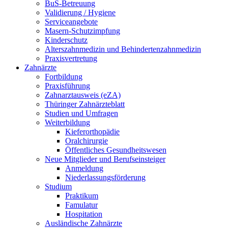
BuS-Betreuung
Validierung / Hygiene
Serviceangebote
Masern-Schutzimpfung
Kinderschutz
Alterszahnmedizin und Behindertenzahnmedizin
Praxisvertretung
Zahnärzte
Fortbildung
Praxisführung
Zahnarztausweis (eZA)
Thüringer Zahnärzteblatt
Studien und Umfragen
Weiterbildung
Kieferorthopädie
Oralchirurgie
Öffentliches Gesundheitswesen
Neue Mitglieder und Berufseinsteiger
Anmeldung
Niederlassungsförderung
Studium
Praktikum
Famulatur
Hospitation
Ausländische Zahnärzte