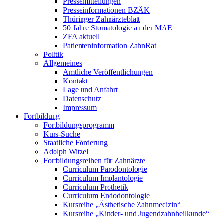
Pressemitteilungen
Presseinformationen BZÄK
Thüringer Zahnärzteblatt
50 Jahre Stomatologie an der MAE
ZFA aktuell
Patienteninformation ZahnRat
Politik
Allgemeines
Amtliche Veröffentlichungen
Kontakt
Lage und Anfahrt
Datenschutz
Impressum
Fortbildung
Fortbildungsprogramm
Kurs-Suche
Staatliche Förderung
Adolph Witzel
Fortbildungsreihen für Zahnärzte
Curriculum Parodontologie
Curriculum Implantologie
Curriculum Prothetik
Curriculum Endodontologie
Kursreihe „Ästhetische Zahnmedizin“
Kursreihe „Kinder- und Jugendzahnheilkunde“