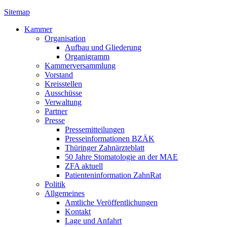
Sitemap
Kammer
Organisation
Aufbau und Gliederung
Organigramm
Kammerversammlung
Vorstand
Kreisstellen
Ausschüsse
Verwaltung
Partner
Presse
Pressemitteilungen
Presseinformationen BZÄK
Thüringer Zahnärzteblatt
50 Jahre Stomatologie an der MAE
ZFA aktuell
Patienteninformation ZahnRat
Politik
Allgemeines
Amtliche Veröffentlichungen
Kontakt
Lage und Anfahrt