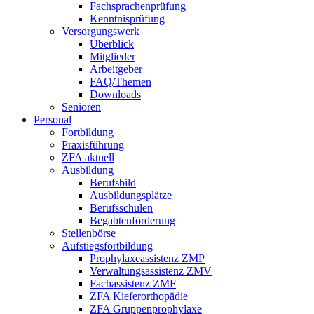
Fachsprachenprüfung
Kenntnisprüfung
Versorgungswerk
Überblick
Mitglieder
Arbeitgeber
FAQ/Themen
Downloads
Senioren
Personal
Fortbildung
Praxisführung
ZFA aktuell
Ausbildung
Berufsbild
Ausbildungsplätze
Berufsschulen
Begabtenförderung
Stellenbörse
Aufstiegsfortbildung
Prophylaxeassistenz ZMP
Verwaltungsassistenz ZMV
Fachassistenz ZMF
ZFA Kieferorthopädie
ZFA Gruppenprophylaxe