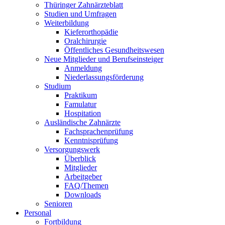
Thüringer Zahnärzteblatt
Studien und Umfragen
Weiterbildung
Kieferorthopädie
Oralchirurgie
Öffentliches Gesundheitswesen
Neue Mitglieder und Berufseinsteiger
Anmeldung
Niederlassungsförderung
Studium
Praktikum
Famulatur
Hospitation
Ausländische Zahnärzte
Fachsprachenprüfung
Kenntnisprüfung
Versorgungswerk
Überblick
Mitglieder
Arbeitgeber
FAQ/Themen
Downloads
Senioren
Personal
Fortbildung