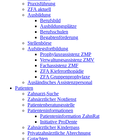
Praxisführung
ZFA aktuell
Ausbildung
Berufsbild
Ausbildungsplätze
Berufsschulen
Begabtenförderung
Stellenbörse
Aufstiegsfortbildung
Prophylaxeassistenz ZMP
Verwaltungsassistenz ZMV
Fachassistenz ZMF
ZFA Kieferorthopädie
ZFA Gruppenprophylaxe
Ausländisches Assistenzpersonal
Patienten
Zahnarzt-Suche
Zahnärztlicher Notdienst
Patientenberatungsstelle
Patienteninformationen
Patienteninformation ZahnRat
Initiative ProDente
Zahnärztlicher Kinderpass
Privatzahnärztliche Abrechnung
Gutachten