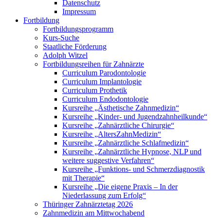
Datenschutz
Impressum
Fortbildung
Fortbildungsprogramm
Kurs-Suche
Staatliche Förderung
Adolph Witzel
Fortbildungsreihen für Zahnärzte
Curriculum Parodontologie
Curriculum Implantologie
Curriculum Prothetik
Curriculum Endodontologie
Kursreihe „Ästhetische Zahnmedizin“
Kursreihe „Kinder- und Jugendzahnheilkunde“
Kursreihe „Zahnärztliche Chirurgie“
Kursreihe „AltersZahnMedizin“
Kursreihe „Zahnärztliche Schlafmedizin“
Kursreihe „Zahnärztliche Hypnose, NLP und
weitere suggestive Verfahren“
Kursreihe „Funktions- und Schmerzdiagnostik
mit Therapie“
Kursreihe „Die eigene Praxis – In der
Niederlassung zum Erfolg“
Thüringer Zahnärztetag 2026
Zahnmedizin am Mittwochabend