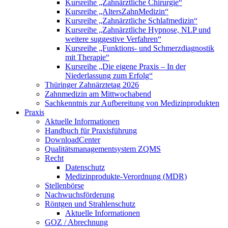
Kursreihe „Zahnärztliche Chirurgie“
Kursreihe „AltersZahnMedizin“
Kursreihe „Zahnärztliche Schlafmedizin“
Kursreihe „Zahnärztliche Hypnose, NLP und
weitere suggestive Verfahren“
Kursreihe „Funktions- und Schmerzdiagnostik
mit Therapie“
Kursreihe „Die eigene Praxis – In der
Niederlassung zum Erfolg“
Thüringer Zahnärztetag 2026
Zahnmedizin am Mittwochabend
Sachkenntnis zur Aufbereitung von Medizinprodukten
Praxis
Aktuelle Informationen
Handbuch für Praxisführung
DownloadCenter
Qualitätsmanagementsystem ZQMS
Recht
Datenschutz
Medizinprodukte-Verordnung (MDR)
Stellenbörse
Nachwuchsförderung
Röntgen und Strahlenschutz
Aktuelle Informationen
GOZ / Abrechnung