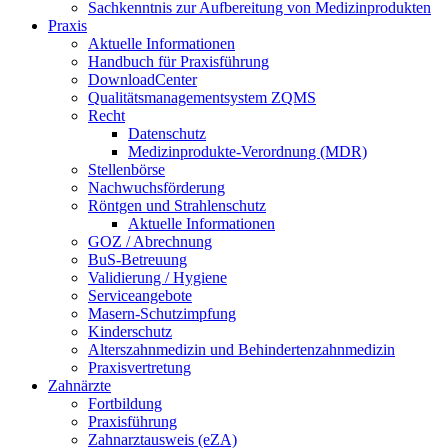
Sachkenntnis zur Aufbereitung von Medizinprodukten
Praxis
Aktuelle Informationen
Handbuch für Praxisführung
DownloadCenter
Qualitätsmanagementsystem ZQMS
Recht
Datenschutz
Medizinprodukte-Verordnung (MDR)
Stellenbörse
Nachwuchsförderung
Röntgen und Strahlenschutz
Aktuelle Informationen
GOZ / Abrechnung
BuS-Betreuung
Validierung / Hygiene
Serviceangebote
Masern-Schutzimpfung
Kinderschutz
Alterszahnmedizin und Behindertenzahnmedizin
Praxisvertretung
Zahnärzte
Fortbildung
Praxisführung
Zahnarztausweis (eZA)