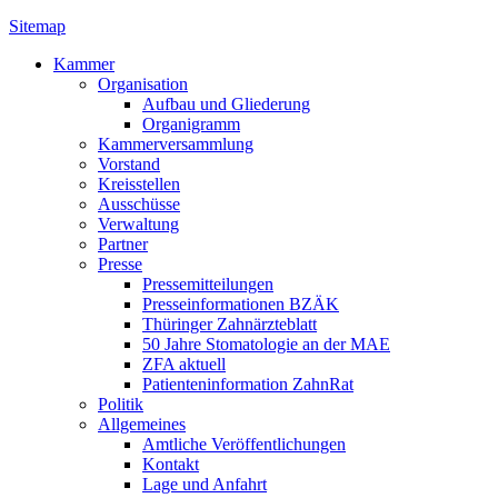
Sitemap
Kammer
Organisation
Aufbau und Gliederung
Organigramm
Kammerversammlung
Vorstand
Kreisstellen
Ausschüsse
Verwaltung
Partner
Presse
Pressemitteilungen
Presseinformationen BZÄK
Thüringer Zahnärzteblatt
50 Jahre Stomatologie an der MAE
ZFA aktuell
Patienteninformation ZahnRat
Politik
Allgemeines
Amtliche Veröffentlichungen
Kontakt
Lage und Anfahrt