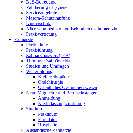
BuS-Betreuung
Validierung / Hygiene
Serviceangebote
Masern-Schutzimpfung
Kinderschutz
Alterszahnmedizin und Behindertenzahnmedizin
Praxisvertretung
Zahnärzte
Fortbildung
Praxisführung
Zahnarztausweis (eZA)
Thüringer Zahnärzteblatt
Studien und Umfragen
Weiterbildung
Kieferorthopädie
Oralchirurgie
Öffentliches Gesundheitswesen
Neue Mitglieder und Berufseinsteiger
Anmeldung
Niederlassungsförderung
Studium
Praktikum
Famulatur
Hospitation
Ausländische Zahnärzte