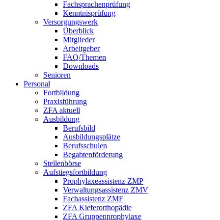
Fachsprachenprüfung
Kenntnisprüfung
Versorgungswerk
Überblick
Mitglieder
Arbeitgeber
FAQ/Themen
Downloads
Senioren
Personal
Fortbildung
Praxisführung
ZFA aktuell
Ausbildung
Berufsbild
Ausbildungsplätze
Berufsschulen
Begabtenförderung
Stellenbörse
Aufstiegsfortbildung
Prophylaxeassistenz ZMP
Verwaltungsassistenz ZMV
Fachassistenz ZMF
ZFA Kieferorthopädie
ZFA Gruppenprophylaxe