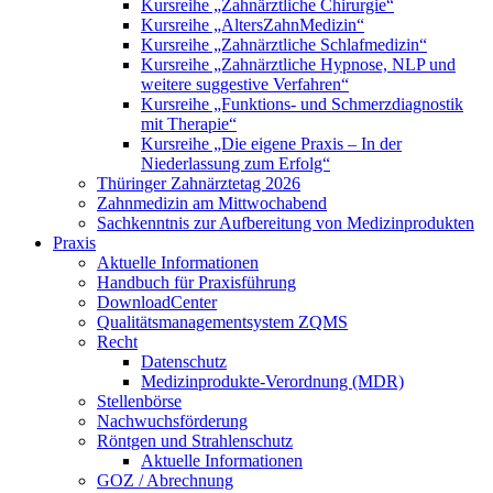
Kursreihe „Zahnärztliche Chirurgie“
Kursreihe „AltersZahnMedizin“
Kursreihe „Zahnärztliche Schlafmedizin“
Kursreihe „Zahnärztliche Hypnose, NLP und
weitere suggestive Verfahren“
Kursreihe „Funktions- und Schmerzdiagnostik
mit Therapie“
Kursreihe „Die eigene Praxis – In der
Niederlassung zum Erfolg“
Thüringer Zahnärztetag 2026
Zahnmedizin am Mittwochabend
Sachkenntnis zur Aufbereitung von Medizinprodukten
Praxis
Aktuelle Informationen
Handbuch für Praxisführung
DownloadCenter
Qualitätsmanagementsystem ZQMS
Recht
Datenschutz
Medizinprodukte-Verordnung (MDR)
Stellenbörse
Nachwuchsförderung
Röntgen und Strahlenschutz
Aktuelle Informationen
GOZ / Abrechnung