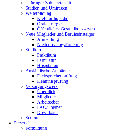
Thüringer Zahnärzteblatt
Studien und Umfragen
Weiterbildung
Kieferorthopädie
Oralchirurgie
Öffentliches Gesundheitswesen
Neue Mitglieder und Berufseinsteiger
Anmeldung
Niederlassungsförderung
Studium
Praktikum
Famulatur
Hospitation
Ausländische Zahnärzte
Fachsprachenprüfung
Kenntnisprüfung
Versorgungswerk
Überblick
Mitglieder
Arbeitgeber
FAQ/Themen
Downloads
Senioren
Personal
Fortbildung