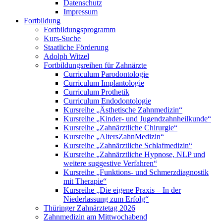
Datenschutz
Impressum
Fortbildung
Fortbildungsprogramm
Kurs-Suche
Staatliche Förderung
Adolph Witzel
Fortbildungsreihen für Zahnärzte
Curriculum Parodontologie
Curriculum Implantologie
Curriculum Prothetik
Curriculum Endodontologie
Kursreihe „Ästhetische Zahnmedizin“
Kursreihe „Kinder- und Jugendzahnheilkunde“
Kursreihe „Zahnärztliche Chirurgie“
Kursreihe „AltersZahnMedizin“
Kursreihe „Zahnärztliche Schlafmedizin“
Kursreihe „Zahnärztliche Hypnose, NLP und
weitere suggestive Verfahren“
Kursreihe „Funktions- und Schmerzdiagnostik
mit Therapie“
Kursreihe „Die eigene Praxis – In der
Niederlassung zum Erfolg“
Thüringer Zahnärztetag 2026
Zahnmedizin am Mittwochabend