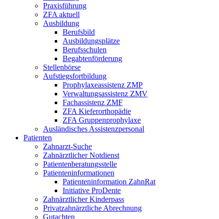
Praxisführung
ZFA aktuell
Ausbildung
Berufsbild
Ausbildungsplätze
Berufsschulen
Begabtenförderung
Stellenbörse
Aufstiegsfortbildung
Prophylaxeassistenz ZMP
Verwaltungsassistenz ZMV
Fachassistenz ZMF
ZFA Kieferorthopädie
ZFA Gruppenprophylaxe
Ausländisches Assistenzpersonal
Patienten
Zahnarzt-Suche
Zahnärztlicher Notdienst
Patientenberatungsstelle
Patienteninformationen
Patienteninformation ZahnRat
Initiative ProDente
Zahnärztlicher Kinderpass
Privatzahnärztliche Abrechnung
Gutachten