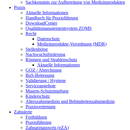
Sachkenntnis zur Aufbereitung von Medizinprodukten
Praxis
Aktuelle Informationen
Handbuch für Praxisführung
DownloadCenter
Qualitätsmanagementsystem ZQMS
Recht
Datenschutz
Medizinprodukte-Verordnung (MDR)
Stellenbörse
Nachwuchsförderung
Röntgen und Strahlenschutz
Aktuelle Informationen
GOZ / Abrechnung
BuS-Betreuung
Validierung / Hygiene
Serviceangebote
Masern-Schutzimpfung
Kinderschutz
Alterszahnmedizin und Behindertenzahnmedizin
Praxisvertretung
Zahnärzte
Fortbildung
Praxisführung
Zahnarztausweis (eZA)