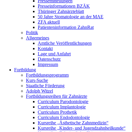
Pressemitteilungen
Presseinformationen BZÄK
Thüringer Zahnärzteblatt
50 Jahre Stomatologie an der MAE
ZFA aktuell
Patienteninformation ZahnRat
Politik
Allgemeines
Amtliche Veröffentlichungen
Kontakt
Lage und Anfahrt
Datenschutz
Impressum
Fortbildung
Fortbildungsprogramm
Kurs-Suche
Staatliche Förderung
Adolph Witzel
Fortbildungsreihen für Zahnärzte
Curriculum Parodontologie
Curriculum Implantologie
Curriculum Prothetik
Curriculum Endodontologie
Kursreihe „Ästhetische Zahnmedizin“
Kursreihe „Kinder- und Jugendzahnheilkunde“